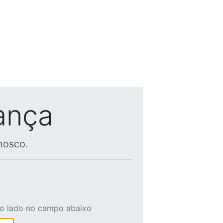
ança
nosco.
ao lado no campo abaixo