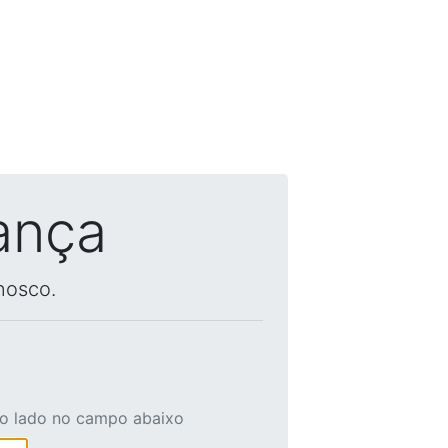
ança
nosco.
ao lado no campo abaixo