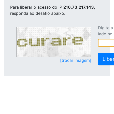
Para liberar o acesso
do IP
216.73.217.143
,
responda ao desafio abaixo.
Digite 
lado no
[trocar imagem]