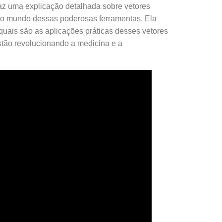
az uma explicação detalhada sobre vetores
elo mundo dessas poderosas ferramentas. Ela
 quais são as aplicações práticas desses vetores
stão revolucionando a medicina e a