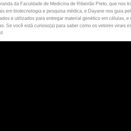
anda da Faculdade de Medicina de Ribeirão Preto, que nos tr
ciais em biotecnologia e pesquisa médica, e Dayane nos guia p
tados e utilizados para entregar material genético em células, e
s. Se você está curioso(a) para saber como os vetores virais e
l!