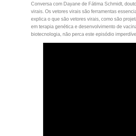
Conversa com Dayane de Fátima Schmidt, doutor
virais. Os vetores virais são ferramentas essen
explica o que são vetores virais, como são proje
em terapia genética e desenvolvimento de vacina
biotecnologia, não perca este episódio imperdíve