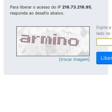
Para liberar o acesso
do IP
216.73.216.95
,
responda ao desafio abaixo.
Digite 
lado no
[trocar imagem]