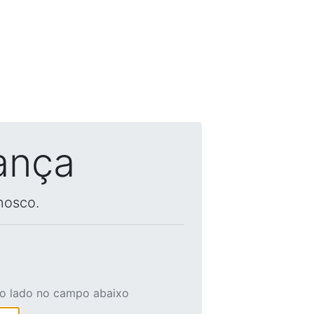
ança
nosco.
ao lado no campo abaixo