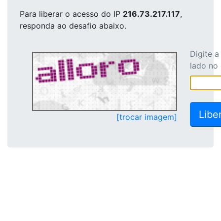
Para liberar o acesso
do IP
216.73.217.117
,
responda ao desafio abaixo.
Digite 
lado no
[trocar imagem]