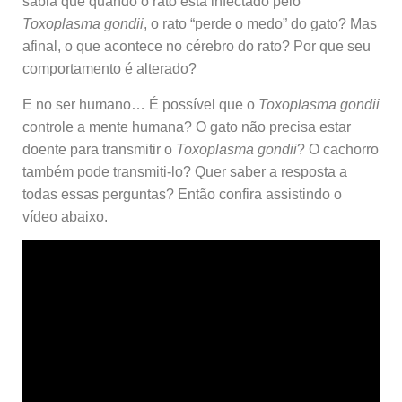
sabia que quando o rato está infectado pelo
Toxoplasma gondii
, o rato “perde o medo” do gato? Mas
afinal, o que acontece no cérebro do rato? Por que seu
comportamento é alterado?
E no ser humano… É possível que o
Toxoplasma gondii
controle a mente humana? O gato não precisa estar
doente para transmitir o
Toxoplasma gondii
? O cachorro
também pode transmiti-lo? Quer saber a resposta a
todas essas perguntas? Então confira assistindo o
vídeo abaixo.