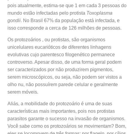
pois atualmente, estima-se que 1 em cada 3 pessoas do
mundo estão infectadas pelo protista
Toxoplasma
gondii
. No Brasil 67% da população está infectada, e
isso corresponde a cerca de 126 milhões de pessoas.
Os protozoários , ou protistas, são organismos
unicelulares eucarióticos de diferentes linhagens
evolutivas cujo parentesco filogenético permanece
controverso. Apesar disso, de uma forma geral podem
ser caracterizados por não produzirem pigmentos,
serem microscópicos, ou seja, não podem ser vistos a
olho nu, não possuírem parede celular e geralmente
serem móveis.
Aliás, a mobilidade do protozoário é uma de suas
características mais importantes, pois nos protistas
parasitos garante o sucesso na invasão de organismos.
Você sabe como os protozoários se movimentam? Bom,
eles se locomovem de três formas: por flagelo, por cílios