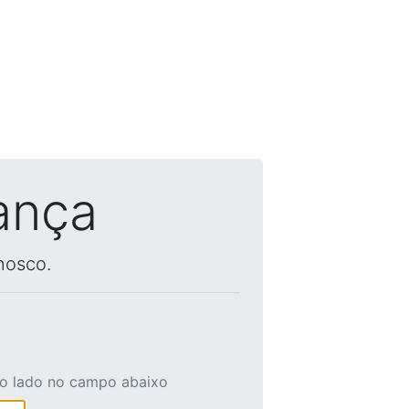
ança
nosco.
ao lado no campo abaixo