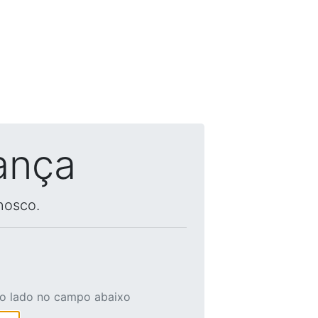
ança
nosco.
ao lado no campo abaixo