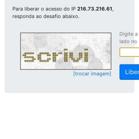
Para liberar o acesso
do IP
216.73.216.61
,
responda ao desafio abaixo.
Digite 
lado no
[trocar imagem]