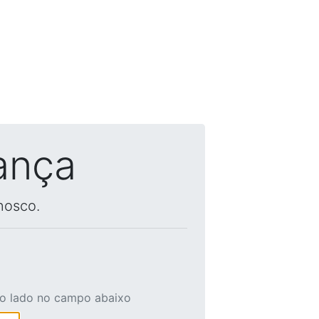
ança
nosco.
ao lado no campo abaixo